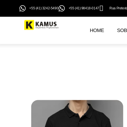
+55 (41) 3242-5490
+55 (41) 98418-0147
Rua Pretexta
HOME
SOB