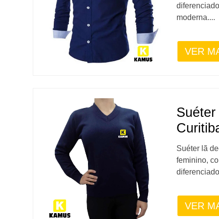
diferenciad
moderna....
VER M
Suéter
Curitib
Suéter lã d
feminino, 
diferenciado
VER M