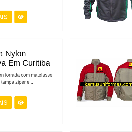
AIS
a Nylon
va Em Curitiba
on forrada com matelasse.
tampa zíper e...
AIS