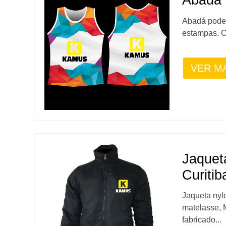
Abadá 
Abadá pode
estampas. C
VER M
Jaquet
Curitib
Jaqueta nyl
matelasse, 
fabricado...