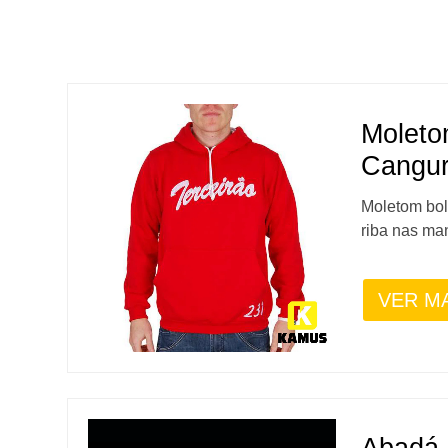
Moleto
Cangur
Moletom bol
riba nas man
VER M