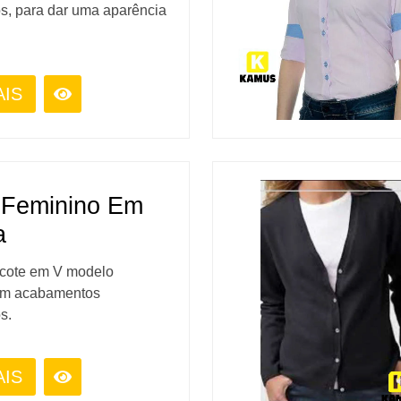
os, para dar uma aparência
AIS
 Feminino Em
a
ecote em V modelo
com acabamentos
s.
AIS