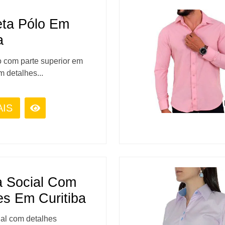
ta Pólo Em
a
 com parte superior em
m detalhes...
AIS
 Social Com
es Em Curitiba
al com detalhes