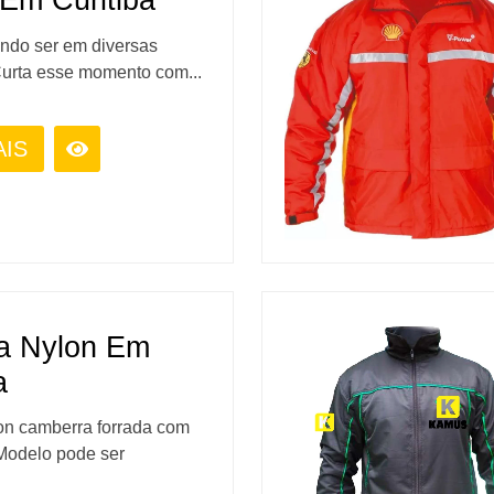
Em Curitiba
ndo ser em diversas
urta esse momento com...
AIS
a Nylon Em
a
on camberra forrada com
Modelo pode ser