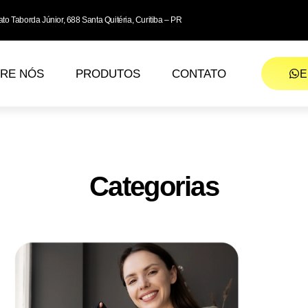
to Taborda Júnior, 688 Santa Quitéria, Curitiba – PR
RE NÓS
PRODUTOS
CONTATO
E
Categorias