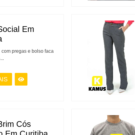
Social Em
a
l com pregas e bolso faca
...
AIS
Brim Cós
o Em Curitiba