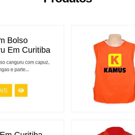
m Bolso
u Em Curitiba
so canguru com capuz,
gas e parte...
AIS