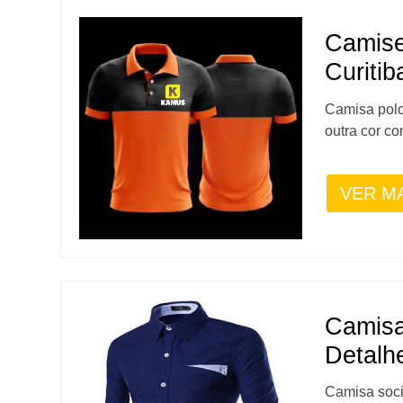
Camise
Curitib
Camisa polo
outra cor co
VER M
Camisa
Detalh
Camisa soci