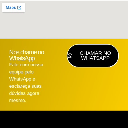
Nos chame no
CHAMAR NO
WhatsApp
WHATSAPP
Fale com nossa
equipe pelo
WhatsApp e
esclareça suas
dúvidas agora
mesmo.